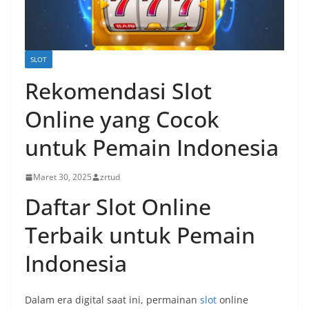
SLOT
Rekomendasi Slot
Online yang Cocok
untuk Pemain Indonesia
Maret 30, 2025
zrtud
Daftar Slot Online
Terbaik untuk Pemain
Indonesia
Dalam era digital saat ini, permainan
slot
online