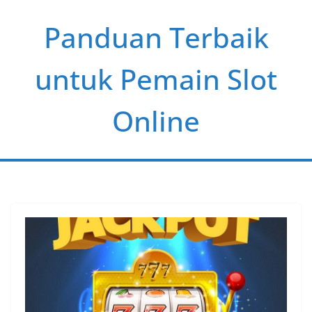
Skip
Panduan Terbaik
to
content
untuk Pemain Slot
Online