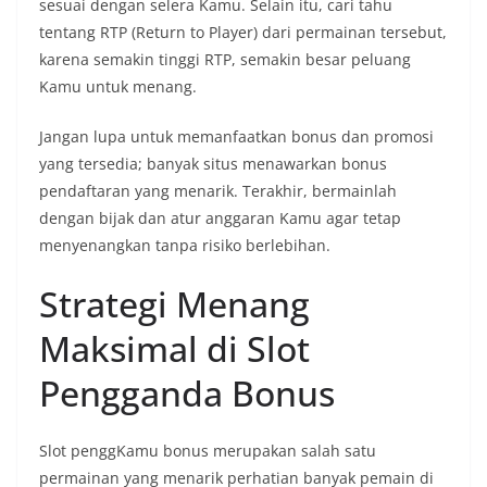
sesuai dengan selera Kamu. Selain itu, cari tahu
tentang RTP (Return to Player) dari permainan tersebut,
karena semakin tinggi RTP, semakin besar peluang
Kamu untuk menang.
Jangan lupa untuk memanfaatkan bonus dan promosi
yang tersedia; banyak situs menawarkan bonus
pendaftaran yang menarik. Terakhir, bermainlah
dengan bijak dan atur anggaran Kamu agar tetap
menyenangkan tanpa risiko berlebihan.
Strategi Menang
Maksimal di Slot
Pengganda Bonus
Slot penggKamu bonus merupakan salah satu
permainan yang menarik perhatian banyak pemain di