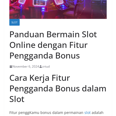
SLOT
Panduan Bermain Slot
Online dengan Fitur
Pengganda Bonus
November 6, 2024
zrtud
Cara Kerja Fitur
Pengganda Bonus dalam
Slot
Fitur penggKamu bonus dalam permainan
slot
adalah