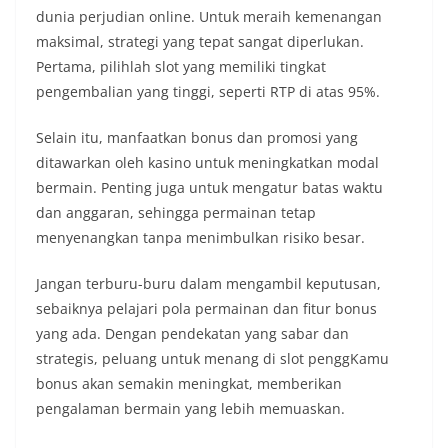
dunia perjudian online. Untuk meraih kemenangan
maksimal, strategi yang tepat sangat diperlukan.
Pertama, pilihlah slot yang memiliki tingkat
pengembalian yang tinggi, seperti RTP di atas 95%.
Selain itu, manfaatkan bonus dan promosi yang
ditawarkan oleh kasino untuk meningkatkan modal
bermain. Penting juga untuk mengatur batas waktu
dan anggaran, sehingga permainan tetap
menyenangkan tanpa menimbulkan risiko besar.
Jangan terburu-buru dalam mengambil keputusan,
sebaiknya pelajari pola permainan dan fitur bonus
yang ada. Dengan pendekatan yang sabar dan
strategis, peluang untuk menang di slot penggKamu
bonus akan semakin meningkat, memberikan
pengalaman bermain yang lebih memuaskan.