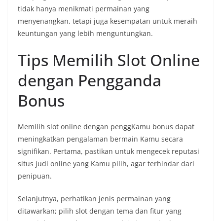
tidak hanya menikmati permainan yang
menyenangkan, tetapi juga kesempatan untuk meraih
keuntungan yang lebih menguntungkan.
Tips Memilih Slot Online
dengan Pengganda
Bonus
Memilih slot online dengan penggKamu bonus dapat
meningkatkan pengalaman bermain Kamu secara
signifikan. Pertama, pastikan untuk mengecek reputasi
situs judi online yang Kamu pilih, agar terhindar dari
penipuan.
Selanjutnya, perhatikan jenis permainan yang
ditawarkan; pilih slot dengan tema dan fitur yang