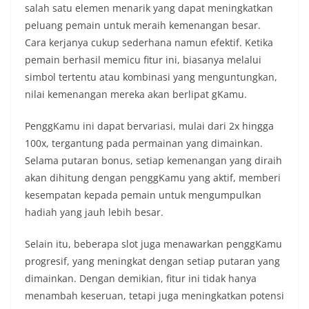
salah satu elemen menarik yang dapat meningkatkan
peluang pemain untuk meraih kemenangan besar.
Cara kerjanya cukup sederhana namun efektif. Ketika
pemain berhasil memicu fitur ini, biasanya melalui
simbol tertentu atau kombinasi yang menguntungkan,
nilai kemenangan mereka akan berlipat gKamu.
PenggKamu ini dapat bervariasi, mulai dari 2x hingga
100x, tergantung pada permainan yang dimainkan.
Selama putaran bonus, setiap kemenangan yang diraih
akan dihitung dengan penggKamu yang aktif, memberi
kesempatan kepada pemain untuk mengumpulkan
hadiah yang jauh lebih besar.
Selain itu, beberapa slot juga menawarkan penggKamu
progresif, yang meningkat dengan setiap putaran yang
dimainkan. Dengan demikian, fitur ini tidak hanya
menambah keseruan, tetapi juga meningkatkan potensi