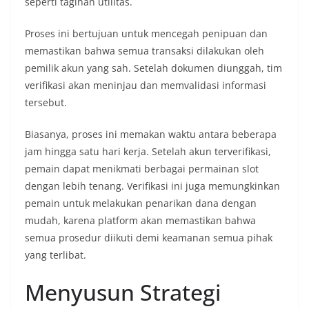
seperti tagihan utilitas.
Proses ini bertujuan untuk mencegah penipuan dan
memastikan bahwa semua transaksi dilakukan oleh
pemilik akun yang sah. Setelah dokumen diunggah, tim
verifikasi akan meninjau dan memvalidasi informasi
tersebut.
Biasanya, proses ini memakan waktu antara beberapa
jam hingga satu hari kerja. Setelah akun terverifikasi,
pemain dapat menikmati berbagai permainan slot
dengan lebih tenang. Verifikasi ini juga memungkinkan
pemain untuk melakukan penarikan dana dengan
mudah, karena platform akan memastikan bahwa
semua prosedur diikuti demi keamanan semua pihak
yang terlibat.
Menyusun Strategi