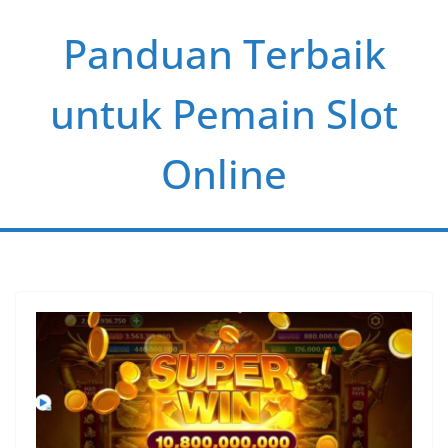
Skip
Panduan Terbaik
to
content
untuk Pemain Slot
Online