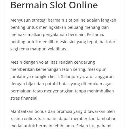
Bermain Slot Online
Menyusun strategi bermain slot online adalah langkah
penting untuk meningkatkan peluang menang dan
memaksimalkan pengalaman bermain. Pertama,
penting untuk memilih mesin slot yang tepat, baik dari
segi tema maupun volatilitas.
Mesin dengan volatilitas rendah cenderung
memberikan kemenangan lebih sering, meskipun
jumlahnya mungkin kecil. Selanjutnya, atur anggaran
dengan bijak dan patuhi batas yang ditentukan agar
permainan tetap menyenangkan tanpa menimbulkan
stres finansial.
Manfaatkan bonus dan promosi yang ditawarkan oleh
kasino online, karena ini dapat memberikan tambahan
modal untuk bermain lebih lama. Selain itu, pahami