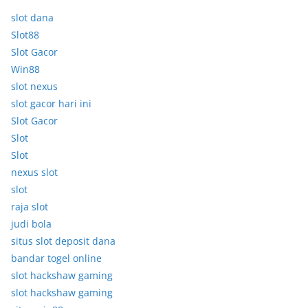
slot dana
Slot88
Slot Gacor
Win88
slot nexus
slot gacor hari ini
Slot Gacor
Slot
Slot
nexus slot
slot
raja slot
judi bola
situs slot deposit dana
bandar togel online
slot hackshaw gaming
slot hackshaw gaming